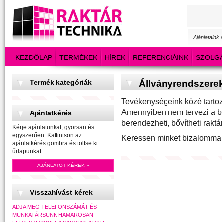
Ajánlataink
KEZDŐLAP
TERMÉKEK
HÍREK
REFERENCIÁINK
SZOLG
Termék kategóriák
Állványrendszere
Tevékenységeink közé tartoz
Amennyiben nem tervezi a be
Ajánlatkérés
berendezheti, bővítheti raktárá
Kérje ajánlatunkat, gyorsan és
egyszerűen. Kattintson az
Keressen minket bizalomma
ajánlatkérés gombra és töltse ki
űrlapunkat.
AJÁNLATOT KÉREK »
Visszahívást kérek
ADJA MEG TELEFONSZÁMÁT ÉS
MUNKATÁRSUNK HAMAROSAN