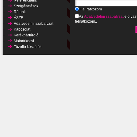
Referenciáink
Szolgáltatások
Feliratkozom
Rólunk
Az
Adatvédelmi szabályzat
elolvas
ÁSZF
feliratkozom..
Adatvédelmi szabályzat
Kapcsolat
Kerékpártároló
Molnárkocsi
Tűzoltó készülék