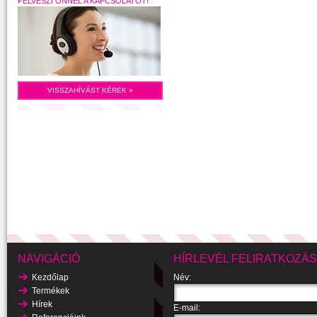
FELVESZI ÖNNEL A KAPCSOLATOT!
VISSZAHÍVÁST KÉREK »
NAVIGÁCIÓ
HÍRLEVÉL FELIRATKOZÁS
Kezdőlap
Név:
Termékek
Hírek
E-mail: