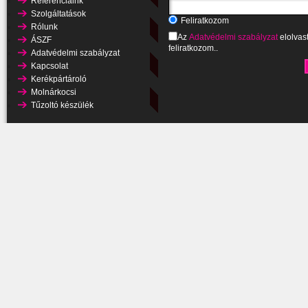
Referenciáink
Szolgáltatások
Feliratkozom
Rólunk
Az
Adatvédelmi szabályzat
elolvas
ÁSZF
feliratkozom..
Adatvédelmi szabályzat
Kapcsolat
Kerékpártároló
Molnárkocsi
Tűzoltó készülék