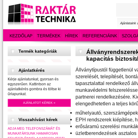
Ajánlataink
KEZDŐLAP
TERMÉKEK
HÍREK
REFERENCIÁINK
SZOLG
Termék kategóriák
Állványrendszerek
kapacitás biztosít
Állványtípustól függetlenül v
Ajánlatkérés
szerelését, telepítését, bont
Kérje ajánlatunkat, gyorsan és
tapasztalattal rendelkező ál
egyszerűen. Kattintson az
ajánlatkérés gombra és töltse ki
munkavédelmi felszereléssel 
űrlapunkat.
partnerei rendelkezésére. K
elengedhetetlen a teljes kör
AJÁNLATOT KÉREK »
műhelyautó, szerszámgépek,
EPH rendszerek kiépítése, h
Visszahívást kérek
erősáramú szerelési munkák e
ADJA MEG TELEFONSZÁMÁT ÉS
üzletberendezések asztalos 
MUNKATÁRSUNK HAMAROSAN