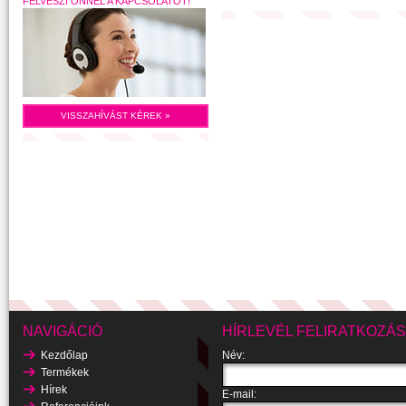
FELVESZI ÖNNEL A KAPCSOLATOT!
VISSZAHÍVÁST KÉREK »
NAVIGÁCIÓ
HÍRLEVÉL FELIRATKOZÁS
Kezdőlap
Név:
Termékek
Hírek
E-mail: