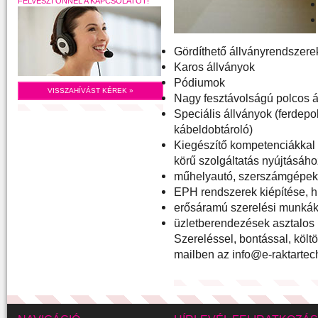
FELVESZI ÖNNEL A KAPCSOLATOT!
Gördíthető állványrendszerek
Karos állványok
Pódiumok
VISSZAHÍVÁST KÉREK »
Nagy fesztávolságú polcos á
Speciális állványok (ferdepol
kábeldobtároló)
Kiegészítő kompetenciákkal 
körű szolgáltatás nyújtásáho
műhelyautó, szerszámgépek,
EPH rendszerek kiépítése, h
erősáramú szerelési munkák e
üzletberendezések asztalos 
Szereléssel, bontással, költ
mailben az info@e-raktartec