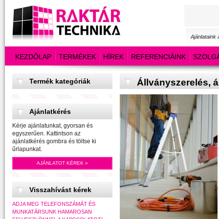
Ajánlataink
KEZDŐLAP
TERMÉKEK
HÍREK
REFERENCIÁINK
SZOLG
Termék kategóriák
Állványszerelés, á
Ajánlatkérés
Kérje ajánlatunkat, gyorsan és
egyszerűen. Kattintson az
ajánlatkérés gombra és töltse ki
űrlapunkat.
AJÁNLATOT KÉREK »
Visszahívást kérek
ADJA MEG TELEFONSZÁMÁT ÉS
MUNKATÁRSUNK HAMAROSAN