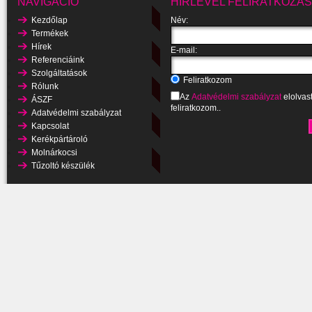
NAVIGÁCIÓ
HÍRLEVÉL FELIRATKOZÁS
Kezdőlap
Név:
Termékek
Hírek
E-mail:
Referenciáink
Szolgáltatások
Feliratkozom
Rólunk
Az
Adatvédelmi szabályzat
elolvas
ÁSZF
feliratkozom..
Adatvédelmi szabályzat
Kapcsolat
Kerékpártároló
Molnárkocsi
Tűzoltó készülék