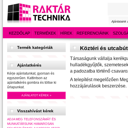
Ajánlataink
KEZDŐLAP
TERMÉKEK
HÍREK
REFERENCIÁINK
SZOLG
Termék kategóriák
Köztéri és utcabút
Társaságunk vállalja kerékpá
hulladékgyűjtők, szemetesek
Ajánlatkérés
a padozatba történő csavaro
Kérje ajánlatunkat, gyorsan és
egyszerűen. Kattintson az
A telepítést megelőzően Meg
ajánlatkérés gombra és töltse ki
hozzájárulások beszerzése.
űrlapunkat.
AJÁNLATOT KÉREK »
Visszahívást kérek
ADJA MEG TELEFONSZÁMÁT ÉS
MUNKATÁRSUNK HAMAROSAN