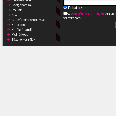
Referenciáink
Szolgáltatások
Feliratkozom
Rólunk
Az
Adatvédelmi szabályzat
elolvas
ÁSZF
feliratkozom..
Adatvédelmi szabályzat
Kapcsolat
Kerékpártároló
Molnárkocsi
Tűzoltó készülék