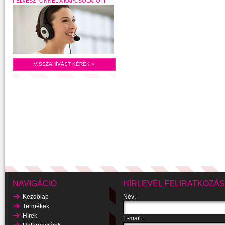
FELVESZI ÖNNEL A KAPCSOLATOT!
VISSZAHÍVÁST KÉREK »
NAVIGÁCIÓ
HÍRLEVÉL FELIRATKOZÁS
Kezdőlap
Név:
Termékek
Hírek
E-mail: